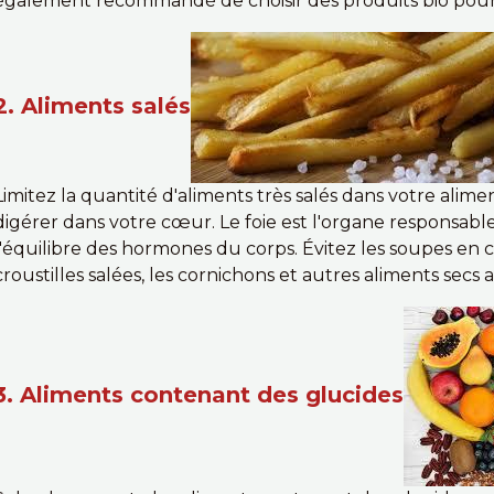
également recommandé de choisir des produits bio pour
2. Aliments salés
Limitez la quantité d'aliments très salés dans votre alimenta
digérer dans votre cœur. Le foie est l'organe responsable
l'équilibre des hormones du corps. Évitez les soupes en co
croustilles salées, les cornichons et autres aliments secs 
3. Aliments contenant des glucides