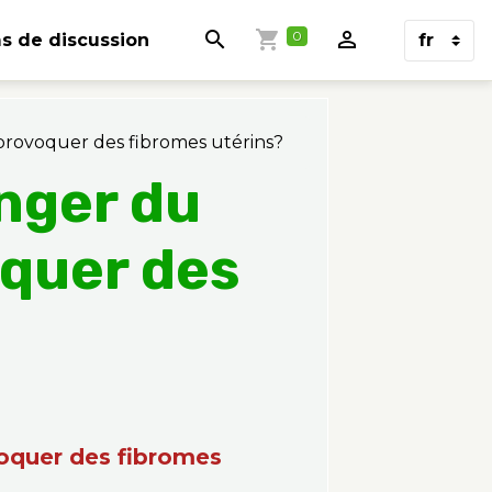
0
s de discussion
 provoquer des fibromes utérins?
anger du
oquer des
?
voquer des fibromes