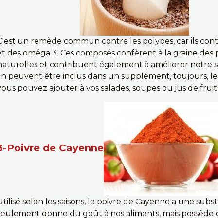
C'est un remède commun contre les polypes, car ils conti
et des oméga 3. Ces composés confèrent à la graine des 
naturelles et contribuent également à améliorer notre s
lin peuvent être inclus dans un supplément, toujours, le b
vous pouvez ajouter à vos salades, soupes ou jus de fruits 
3-Poivre de Cayenne
Utilisé selon les saisons, le poivre de Cayenne a une sub
seulement donne du goût à nos aliments, mais possède 