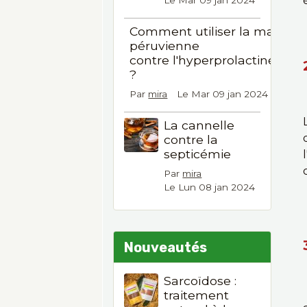
Le Mar 09 jan 2024
Comment utiliser la maca
péruvienne
contre l'hyperprolactinémie
?
Par
mira
Le Mar 09 jan 2024
La cannelle
contre la
septicémie
Par
mira
Le Lun 08 jan 2024
Nouveautés
Sarcoïdose :
traitement