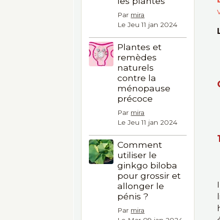
les plantes
Par
mira
Le Jeu 11 jan 2024
Plantes et
remèdes
naturels
contre la
ménopause
précoce
Par
mira
Le Jeu 11 jan 2024
Comment
utiliser le
ginkgo biloba
pour grossir et
allonger le
pénis ?
Par
mira