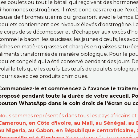
Les poulets ou tout le bétail qui reçoivent des hormon
d'hormones œstrogènes. Il n'est donc pas rare que l'exc
cause de fibromes utérins qui grossiront avec le temps. De
poulets contiennent des niveaux élevés d'oestrogène. 
le corps de se décomposer et d'échapper aux excès d'h
comme le bacon, les saucisses, les jaunes d'œufs, les avo
riches en matières grasses et chargés en graisses saturé
aliments transformés de manière biologique. Pour le pou
poulet congelé qui a été conservé pendant des jours. D
volaille tels que les œufs. Les œufs de poulets biologiqu
nourris avec des produits chimiques.
Commandez-le et commencez à l'avance le traitemen
proposé pendant toute la durée de votre accueil. Po
bouton WhatsApp dans le coin droit de l'écran ou 
Nous sommes représentés dans tous les pays africains et
Cameroun, en Côte d'Ivoire, au Mali, au Sénégal, au 
au Nigeria, au Gabon, en République centrafricaine,
Brazzaville et à Kinshasa
. Soyez donc sûr de recevoir