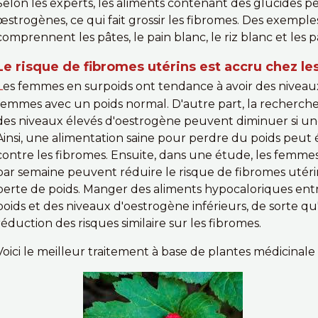
Selon les experts, les aliments contenant des glucides 
œstrogènes, ce qui fait grossir les fibromes. Des exemple
comprennent les pâtes, le pain blanc, le riz blanc et les pâ
Le risque de fibromes utérins est accru chez l
L
es femmes en surpoids ont tendance à avoir des niveau
femmes avec un poids normal. D'autre part, la recher
des niveaux élevés d'oestrogène peuvent diminuer si u
Ainsi, une alimentation saine pour perdre du poids peut
contre les fibromes. Ensuite, dans une étude, les femmes
par semaine peuvent réduire le risque de fibromes utér
perte de poids. Manger des aliments hypocaloriques en
poids et des niveaux d'oestrogène inférieurs, de sorte qu
réduction des risques similaire sur les fibromes.
Voici le meilleur traitement à base de plantes médicinale