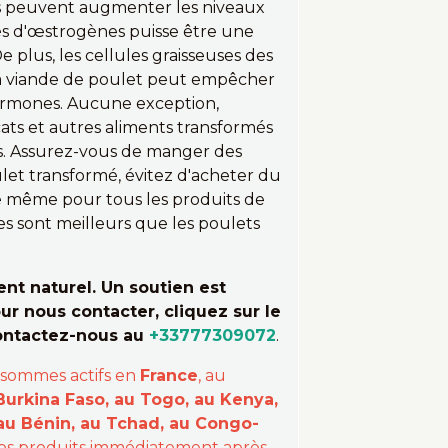
es peuvent augmenter les niveaux
ès d'œstrogènes puisse être une
 plus, les cellules graisseuses des
La viande de poulet peut empêcher
ormones. Aucune exception,
cats et autres aliments transformés
es. Assurez-vous de manger des
let transformé, évitez d'acheter du
e même pour tous les produits de
es sont meilleurs que les poulets
t naturel. Un soutien est
ur nous contacter, cliquez sur le
contactez-nous au
+33777309072
.
 sommes actifs en
France
, au
Burkina Faso, au Togo, au Kenya,
 au Bénin, au Tchad, au Congo-
 vos produits immédiatement après