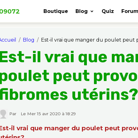
309072
Boutique
Blog
Quiz
Forum
Accueil
Blog
Est-il vrai que manger du poulet peut
Est-il vrai que m
poulet peut prov
fibromes utérins
Par
Le Mer 15 avr 2020
à 18:29
Est-il vrai que manger du poulet peut pro
utérins?