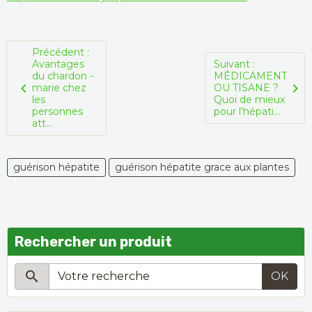
Précédent :
Avantages
Suivant :
du chardon -
MÉDICAMENT
marie chez
OU TISANE ?
les
Quoi de mieux
personnes
pour l'hépati...
att...
guérison hépatite
guérison hépatite grace aux plantes
Rechercher un produit
OK