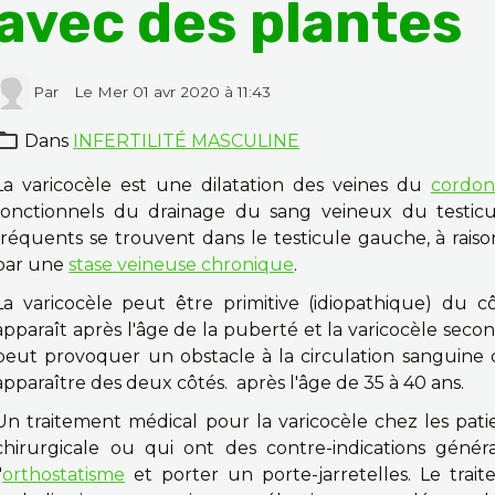
avec des plantes
Par
Le Mer 01 avr 2020
à 11:43
Dans
INFERTILITÉ MASCULINE
La varicocèle est une dilatation des veines du
cordon
fonctionnels du drainage du sang veineux du testicul
fréquents se trouvent dans le testicule gauche, à rais
par une
stase veineuse chronique
.
La varicocèle peut être primitive (idiopathique) du c
apparaît après l'âge de la puberté et la varicocèle secon
peut provoquer un obstacle à la circulation sanguine 
apparaître des deux côtés. après l'âge de 35 à 40 ans.
Un traitement médical pour la varicocèle chez les pati
chirurgicale ou qui ont des contre-indications géné
'
orthostatisme
et porter un porte-jarretelles. Le trai