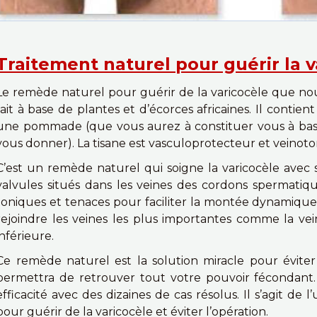
Traitement naturel pour guérir la v
Le remède naturel pour guérir de la varicocèle que no
fait à base de plantes et d’écorces africaines. Il contien
une pommade (que vous aurez à constituer vous à bas
vous donner). La tisane est vasculoprotecteur et veinoto
C’est un remède naturel qui soigne la varicocèle avec 
valvules situés dans les veines des cordons spermatiqu
toniques et tenaces pour faciliter la montée dynamique
rejoindre les veines les plus importantes comme la ve
inférieure.
Ce remède naturel est la solution miracle pour éviter l
permettra de retrouver tout votre pouvoir fécondant
efficacité avec des dizaines de cas résolus. Il s’agit de
pour guérir de la varicocèle et éviter l’opération.