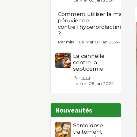
Le Mar 09 jan 2024
Comment utiliser la maca
péruvienne
contre l'hyperprolactinémie
?
Par
mira
Le Mar 09 jan 2024
La cannelle
contre la
septicémie
Par
mira
Le Lun 08 jan 2024
Nouveautés
Sarcoïdose :
traitement