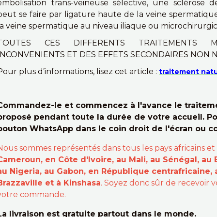
embolisation trans-veineuse sélective, une sclérose de
peut se faire par ligature haute de la veine spermatique
la veine spermatique au niveau iliaque ou microchirurgic
TOUTES CES DIFFERENTS TRAITEMENTS M
INCONVENIENTS ET DES EFFETS SECONDAIRES NON N
Pour plus d’informations, lisez cet article :
traitement natu
Commandez-le et commencez à l'avance le traitemen
proposé pendant toute la durée de votre accueil. Po
bouton WhatsApp dans le coin droit de l'écran ou 
Nous sommes représentés dans tous les pays africains et
Cameroun, en Côte d'Ivoire, au Mali, au Sénégal, au 
au Nigeria, au Gabon, en République centrafricaine,
Brazzaville et à Kinshasa
. Soyez donc sûr de recevoir
votre commande.
La livraison est gratuite partout dans le monde.