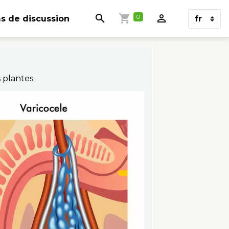
0
s de discussion
 plantes