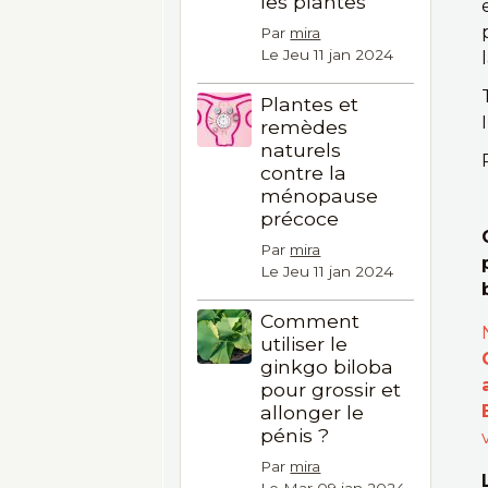
les plantes
Par
mira
Le Jeu 11 jan 2024
Plantes et
remèdes
naturels
contre la
ménopause
précoce
Par
mira
Le Jeu 11 jan 2024
Comment
utiliser le
ginkgo biloba
pour grossir et
allonger le
pénis ?
Par
mira