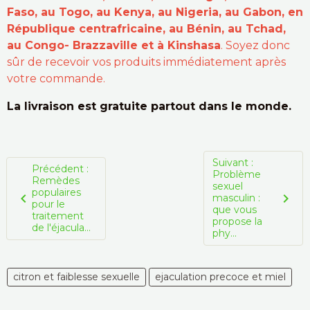
Faso, au Togo, au Kenya, au Nigeria, au Gabon, en
République centrafricaine, au Bénin, au Tchad,
au Congo- Brazzaville et à Kinshasa
. Soyez donc
sûr de recevoir vos produits immédiatement après
votre commande.
La livraison est gratuite partout dans le monde.
Suivant :
Précédent :
Problème
Remèdes
sexuel
populaires
masculin :
pour le
que vous
traitement
propose la
de l'éjacula...
phy...
citron et faiblesse sexuelle
ejaculation precoce et miel