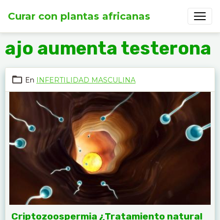
Curar con plantas africanas
ajo aumenta testerona
En
INFERTILIDAD MASCULINA
Criptozoospermia ¿Tratamiento natural