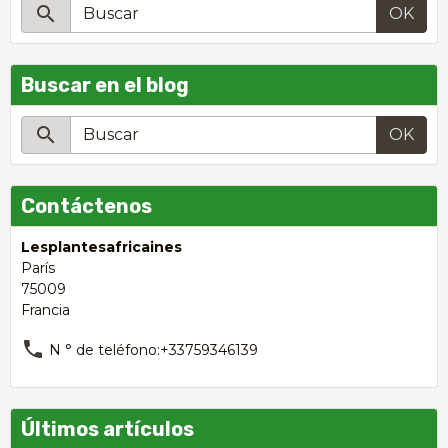
OK
Buscar en el blog
OK
Contáctenos
Lesplantesafricaines
París
75009
Francia
N ° de teléfono:+33759346139
Últimos artículos