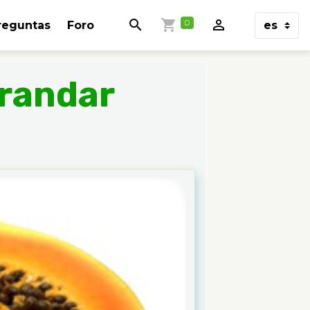
0
reguntas
Foro
grandar