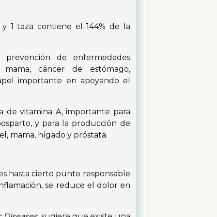
 y 1 taza contiene el 144% de la
a prevención de enfermedades
 de mama, cáncer de estómago,
apel importante en apoyando el
a de vitamina A, importante para
posparto, y para la producción de
iel, mama, hígado y próstata.
es hasta cierto punto responsable
 inflamación, se reduce el dolor en
 Diseases
sugiere que existe una