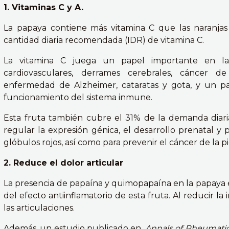
1. Vitaminas C y A.
La papaya contiene más vitamina C que las naranjas
cantidad diaria recomendada (IDR) de vitamina C.
La vitamina C juega un papel importante en l
cardiovasculares, derrames cerebrales, cáncer
enfermedad de Alzheimer, cataratas y gota, y un p
funcionamiento del sistema inmune.
Esta fruta también cubre el 31% de la demanda diari
regular la expresión génica, el desarrollo prenatal y 
glóbulos rojos, así como para prevenir el cáncer de la p
2. Reduce el dolor articular
La presencia de papaína y quimopapaína en la papaya 
del efecto antiinflamatorio de esta fruta. Al reducir la
las articulaciones.
Además, un estudio publicado en
Annals of Rheumatic