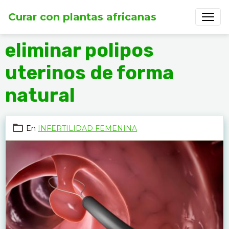
Curar con plantas africanas
eliminar polipos
uterinos de forma
natural
En
INFERTILIDAD FEMENINA