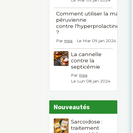
Le Mar 09 jan 2024
Comment utiliser la maca
péruvienne
contre l'hyperprolactinémie
?
Par
mira
Le Mar 09 jan 2024
La cannelle
contre la
septicémie
Par
mira
Le Lun 08 jan 2024
Nouveautés
Sarcoïdose :
traitement