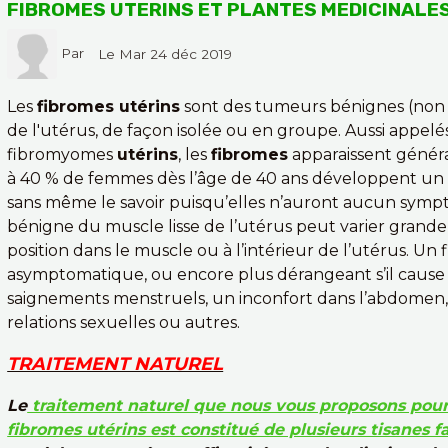
FIBROMES UTERINS ET PLANTES MEDICINALE
Par
Le Mar 24 déc 2019
Les
fibromes utérins
sont des tumeurs bénignes (non c
de l'utérus, de façon isolée ou en groupe. Aussi app
fibromyomes
utérins
, les
fibromes
apparaissent génér
à 40 % de femmes dès l’âge de 40 ans développent un 
sans même le savoir puisqu’elles n’auront aucun symp
bénigne du muscle lisse de l’utérus peut varier grande
position dans le muscle ou à l’intérieur de l’utérus. Un
asymptomatique, ou encore plus dérangeant s’il caus
saignements menstruels, un inconfort dans l’abdomen,
relations sexuelles ou autres.
TRAITEMENT NATUREL
Le
traitement naturel que nous vous proposons pour
fibromes utérins est constitué de plusieurs tisanes f