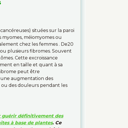
S
ancéreuses) situées sur la paroi
elés myomes, méiomyomes ou
alement chez les femmes . De20
ou plusieurs fibromes. Souvent
tômes. Cette excroissance
ment en taille et quant à sa
 fibrome peut être
e une augmentation des
 ou des douleurs pendant les
 guérir définitivement des
aites à base de plantes
. Ce