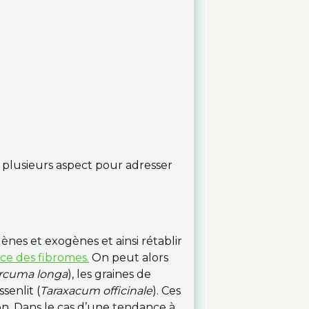
a plusieurs aspect pour adresser
ènes et exogènes et ainsi rétablir
ance des fibromes.
On peut alors
rcuma longa
), les graines de
ssenlit (
Taraxacum officinale
). Ces
tion. Dans le cas d’une tendance à