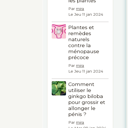
les plantes
Par
mira
Le Jeu 11 jan 2024
Plantes et
remèdes
naturels
contre la
ménopause
précoce
Par
mira
Le Jeu 11 jan 2024
Comment
utiliser le
ginkgo biloba
pour grossir et
allonger le
pénis ?
Par
mira