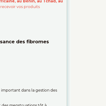
ricaine, au Bénin, au Tchad, au
 recevoir vos produits
issance des fibromes
e important dans la gestion des
t des menstruations tôt à