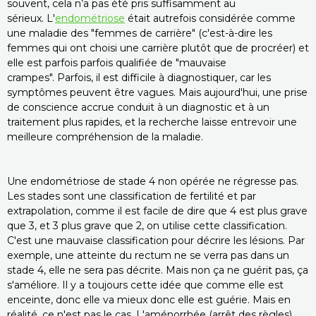
souvent, cela n’a pas été pris suffisamment au
sérieux. L'
endométriose
était autrefois considérée comme
une maladie des "femmes de carrière" (c'est-à-dire les
femmes qui ont choisi une carrière plutôt que de procréer) et
elle est parfois parfois qualifiée de "mauvaise
crampes". Parfois, il est difficile à diagnostiquer, car les
symptômes peuvent être vagues. Mais aujourd'hui, une prise
de conscience accrue conduit à un diagnostic et à un
traitement plus rapides, et la recherche laisse entrevoir une
meilleure compréhension de la maladie.
Une endométriose de stade 4 non opérée ne régresse pas.
Les stades sont une classification de fertilité et par
extrapolation, comme il est facile de dire que 4 est plus grave
que 3, et 3 plus grave que 2, on utilise cette classification.
C'est une mauvaise classification pour décrire les lésions. Par
exemple, une atteinte du rectum ne se verra pas dans un
stade 4, elle ne sera pas décrite. Mais non ça ne guérit pas, ça
s'améliore. Il y a toujours cette idée que comme elle est
enceinte, donc elle va mieux donc elle est guérie. Mais en
réalité, ce n'est pas le cas. L'aménorrhée (arrêt des règles)