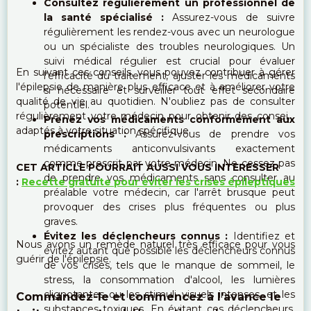
Consultez régulièrement un professionnel de
la santé spécialisé :
Assurez-vous de suivre
régulièrement les rendez-vous avec un neurologue
ou un spécialiste des troubles neurologiques. Un
suivi médical régulier est crucial pour évaluer
En suivant ces conseils, vous pouvez contribuer à gérer
l'efficacité du traitement, ajuster les médicaments
l'épilepsie de manière plus efficace et à améliorer votre
si nécessaire et surveiller tout effet secondaire
qualité de vie au quotidien. N'oubliez pas de consulter
potentiel.
régulièrement votre médecin pour obtenir des conseils
Prenez vos médicaments conformément aux
adaptés à votre situation spécifique.
prescriptions :
Assurez-vous de prendre vos
médicaments anticonvulsivants exactement
comme prescrit par votre médecin. Ne cessez pas
CET ARTICLE POURRAIT AUSSI VOUS INTERESSER
de prendre vos médicaments sans consulter au
:
Recette gratuite pour éviter les crises épileptiques
préalable votre médecin, car l'arrêt brusque peut
provoquer des crises plus fréquentes ou plus
graves.
Évitez les déclencheurs connus :
Identifiez et
Nous avons un remède naturel très efficace pour vous
évitez autant que possible les déclencheurs connus
guérir de l'épilepsie.
de vos crises, tels que le manque de sommeil, le
stress, la consommation d'alcool, les lumières
clignotantes ou les stimuli visuels intenses, et les
Commandez-le et commencez à l'avance le
substances toxiques. En évitant ces déclencheurs,