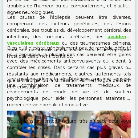
troubles de l'humeur ou du comportement, et d'autres
signes neurologiques.
Les causes de l'épilepsie peuvent être diverses,
comprenant des facteurs génétiques, des lésions
cérébrales, des troubles du développement cérébral, des
infections, des tumeurs cérébrales, des
accidents
vasculaires cérébraux
ou des traumatismes crâniens.
Bien qu'il n'existe généralement pas de remède définitif
Dans de nombreux cas, la cause exacte de l'épilepsie
pour l'épilepsie, la plupart des cas peuvent être gérés
n'est pas clairement identifiée.
avec des médicaments anticonvulsivants qui aident à
contrôler les crises. Dans certains cas plus graves ou
résistants aux médicaments, d'autres traitements tels
Une gestion adéquate de l'épilepsie implique souvent
que la chirurgie ou la stimulation du nerf vague peuvent
une combinaison de traitements médicaux, de
être envisagés.
changements de mode de vie et de soutien
psychologique pour aider les personnes atteintes à
mener une vie normale et productive.
Nous avons un remède naturel très efficace pour vous
guérir de l'épilepsie.