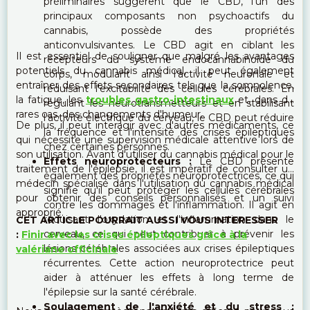
préliminaires suggèrent que le CBD, l'un des
principaux composants non psychoactifs du
cannabis, possède des propriétés
anticonvulsivantes. Le CBD agit en ciblant les
Il est essentiel de souligner que malgré les avantages
récepteurs du système endocannabinoïde du
potentiels du cannabis médical, il peut également
corps, modulant ainsi l'activité neuronale et
entraîner des effets secondaires tels que la somnolence,
réduisant l'excitabilité des cellules cérébrales. En
la fatigue, les
troubles gastro-intestinaux
et, dans de
régulant les neurotransmetteurs et en stabilisant
rares cas, des changements d'humeur.
l'activité électrique du cerveau, le CBD peut réduire
De plus, il peut interagir avec d'autres médicaments, ce
la fréquence et l'intensité des crises épileptiques
qui nécessite une supervision médicale attentive lors de
chez certaines personnes.
son utilisation. Avant d'utiliser du cannabis médical pour le
Effets neuroprotecteurs :
Le CBD présente
traitement de l'épilepsie, il est impératif de consulter un
également des propriétés neuroprotectrices, ce qui
médecin spécialisé dans l'utilisation du cannabis médical
signifie qu'il peut protéger les cellules cérébrales
pour obtenir des conseils personnalisés et un suivi
contre les dommages et l'inflammation. Il agit en
approprié.
réduisant l'oxydation et l'inflammation dans le
CET ARTICLE POURRAIT AUSSI VOUS INTERESSER
cerveau, ce qui peut contribuer à prévenir les
:
Finir avec les crises épileptiques grâce à la
lésions cérébrales associées aux crises épileptiques
valériane officinale
récurrentes. Cette action neuroprotectrice peut
aider à atténuer les effets à long terme de
l'épilepsie sur la santé cérébrale.
Soulagement de l'anxiété et du stress :