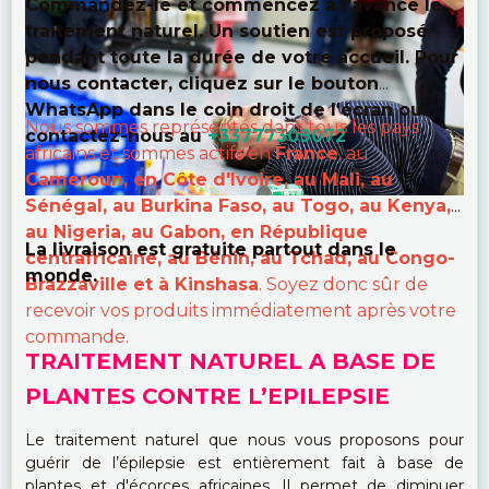
Commandez-le et commencez à l'avance le
traitement naturel. Un soutien est proposé
pendant toute la durée de votre accueil. Pour
nous contacter, cliquez sur le bouton
WhatsApp dans le coin droit de l'écran ou
Nous sommes représentés dans tous les pays
contactez-nous au
+33777309072
.
africains et sommes actifs en
France
, au
Cameroun, en Côte d'Ivoire, au Mali, au
Sénégal, au Burkina Faso, au Togo, au Kenya,
au Nigeria, au Gabon, en République
La livraison est gratuite partout dans le
centrafricaine, au Bénin, au Tchad, au Congo-
monde.
Brazzaville et à Kinshasa
. Soyez donc sûr de
recevoir vos produits immédiatement après votre
commande.
TRAITEMENT NATUREL A BASE DE
PLANTES CONTRE L’EPILEPSIE
Le traitement naturel que nous vous proposons pour
guérir de l’épilepsie est entièrement fait à base de
plantes et d'écorces africaines. Il permet de diminuer