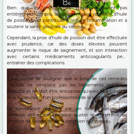
Bien que les mécanismes précis ne soient pas
entièrement compris, la consommation régulière d'huile
de poisson peut contribuer à réduire l'inflammation et à
soutenir la santé générale du cerveau.
Cependant, la prise d'huile de poisson doit être effectuée
avec prudence, car des doses élevées peuvent
augmenter le risque de saignement, et son interaction
avec certains médicaments anticoagulants peut
entraîner des complications.
Il est crucial de souligner que la prise de ces remèdes
naturels ne remplace pas les traitements médicaux
prescrits et ne doit être entreprise qu'avec l'approbation
et la supervision d'un professionnel de la santé.
La surveillance régulière par un neurologue ou un
médecin est essentielle pour ajuster le traitement en
fonction de l'évolution de la condition de l'individu.