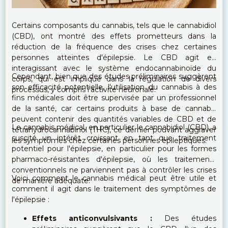
Certains composants du cannabis, tels que le cannabidiol
(CBD), ont montré des effets prometteurs dans la
réduction de la fréquence des crises chez certaines
personnes atteintes d'épilepsie. Le CBD agit en
interagissant avec le système endocannabinoïde du
Cependant, bien que des études préliminaires suggèrent
corps, qui est impliqué dans la régulation de divers
son efficacité potentielle, l'utilisation du cannabis à des
processus, y compris l'activité neuronale.
fins médicales doit être supervisée par un professionnel
de la santé, car certains produits à base de cannabis
peuvent contenir des quantités variables de CBD et de
Le cannabis médical, en particulier le cannabidiol (CBD), a
tétrahydrocannabinol (THC), ce dernier pouvant aggraver
suscité un intérêt croissant en tant que traitement
les symptômes chez certaines personnes épileptiques.
potentiel pour l'épilepsie, en particulier pour les formes
pharmaco-résistantes d'épilepsie, où les traitements
conventionnels ne parviennent pas à contrôler les crises
Voici comment le cannabis médical peut être utile et
de manière adéquate.
comment il agit dans le traitement des symptômes de
l'épilepsie :
Effets anticonvulsivants :
Des études