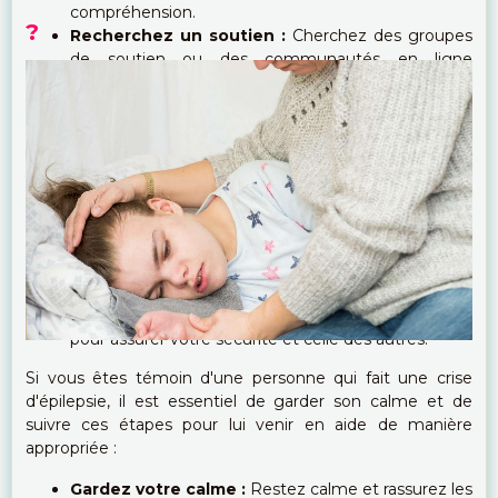
compréhension.
?
Recherchez un soutien :
Cherchez des groupes
de soutien ou des communautés en ligne
composées de personnes atteintes d'épilepsie. Le
partage d'expériences et le soutien mutuel
peuvent aider à surmonter les difficultés
émotionnelles et à trouver des solutions pratiques
pour gérer la condition.
Soyez attentif à votre sécurité :
Lorsque vous
participez à des activités potentiellement
dangereuses, telles que la natation, la conduite ou
l'utilisation de machines lourdes, assurez-vous
d'être conscient des risques associés à vos crises et
prenez des mesures de précaution appropriées
pour assurer votre sécurité et celle des autres.
Si vous êtes témoin d'une personne qui fait une crise
d'épilepsie, il est essentiel de garder son calme et de
suivre ces étapes pour lui venir en aide de manière
appropriée :
Gardez votre calme :
Restez calme et rassurez les