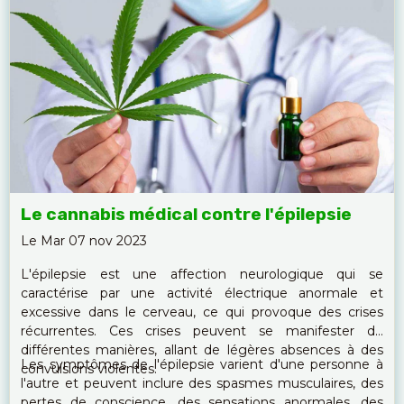
Le cannabis médical contre l'épilepsie
Le Mar 07 nov 2023
L'épilepsie est une affection neurologique qui se
caractérise par une activité électrique anormale et
excessive dans le cerveau, ce qui provoque des crises
récurrentes. Ces crises peuvent se manifester de
différentes manières, allant de légères absences à des
Les symptômes de l'épilepsie varient d'une personne à
convulsions violentes.
l'autre et peuvent inclure des spasmes musculaires, des
pertes de conscience, des sensations anormales, des