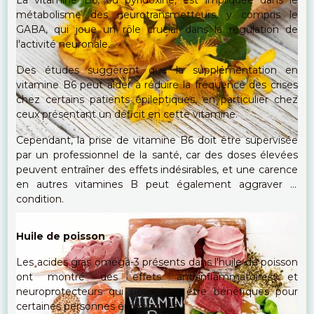
métabolisme des neurotransmetteurs, y compris le
GABA, qui joue un rôle crucial dans la régulation de
l'activité neuronale.
Des études suggèrent que la supplémentation en
vitamine B6 peut aider à réduire la fréquence des crises
chez certains patients épileptiques, en particulier chez
ceux présentant un déficit en cette vitamine.
Cependant, la prise de vitamine B6 doit être supervisée
par un professionnel de la santé, car des doses élevées
peuvent entraîner des effets indésirables, et une carence
en autres vitamines B peut également aggraver la
condition.
Huile de poisson
Les acides gras oméga-3 présents dans l'huile de poisson
ont montré des effets anti-inflammatoires et
neuroprotecteurs qui pourraient être bénéfiques pour
certaines personnes épileptiques.