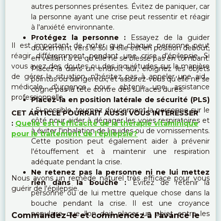
autres personnes présentes. Évitez de paniquer, car
la personne ayant une crise peut ressentir et réagir
à l'anxiété environnante.
Protégez la personne :
Essayez de la guider
Il est important de noter que chaque personne peut
doucement vers le sol si elle est en position debout,
réagir différemment pendant une crise d'épilepsie. Si
en veillant à ce qu'elle ne se blesse pas en tombant.
vous avez des doutes ou des inquiétudes sur la manière
Placez-la dans un endroit sûr, éloignez les objets
de gérer la situation, n'hésitez pas à appeler une aide
pointus ou dangereux, et assurez-vous qu'elle ne se
médicale d'urgence pour obtenir une assistance
cogne pas la tête contre des surfaces dures.
professionnelle.
Placez-la en position latérale de sécurité (PLS)
:
Si possible, tournez doucement la personne sur le
CET ARTICLE POURRAIT AUSSI VOUS INTERESSER
côté pour aider à dégager les voies respiratoires et
:
Quelle est l'efficacité de la thérapie vitaminique
à éviter l'inhalation de liquides ou de vomissements.
pour le traitement de l'épilepsie?
Cette position peut également aider à prévenir
l'étouffement et à maintenir une respiration
adéquate pendant la crise.
Ne retenez pas la personne ni ne lui mettez
Nous avons un remède naturel très efficace pour vous
rien dans la bouche :
Évitez de retenir la
guérir de l'épilepsie.
personne ou de lui mettre quelque chose dans la
bouche pendant la crise. Il est une croyance
populaire que l'on doit placer un objet entre les
Commandez-le et commencez à l'avance le