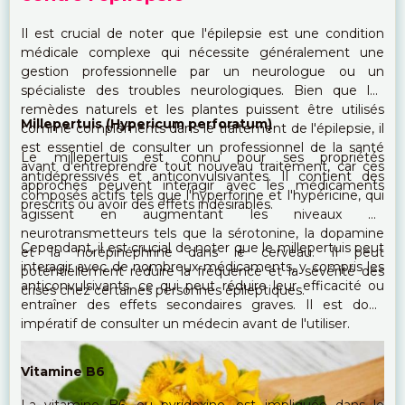
Il est crucial de noter que l'épilepsie est une condition
médicale complexe qui nécessite généralement une
gestion professionnelle par un neurologue ou un
spécialiste des troubles neurologiques. Bien que les
remèdes naturels et les plantes puissent être utilisés
Millepertuis (Hypericum perforatum)
comme compléments dans le traitement de l'épilepsie, il
est essentiel de consulter un professionnel de la santé
Le millepertuis est connu pour ses propriétés
avant d'entreprendre tout nouveau traitement, car ces
antidépressives et anticonvulsivantes. Il contient des
approches peuvent interagir avec les médicaments
composés actifs tels que l'hyperforine et l'hypéricine, qui
prescrits ou avoir des effets indésirables.
agissent en augmentant les niveaux de
neurotransmetteurs tels que la sérotonine, la dopamine
Cependant, il est crucial de noter que le millepertuis peut
et la norépinéphrine dans le cerveau.
Il peut
interagir avec de nombreux médicaments, y compris les
potentiellement réduire la fréquence et la sévérité des
anticonvulsivants, ce qui peut réduire leur efficacité ou
crises chez certaines personnes épileptiques.
entraîner des effets secondaires graves. Il est donc
impératif de consulter un médecin avant de l'utiliser.
Vitamine B6
La vitamine B6, ou pyridoxine, est impliquée dans le