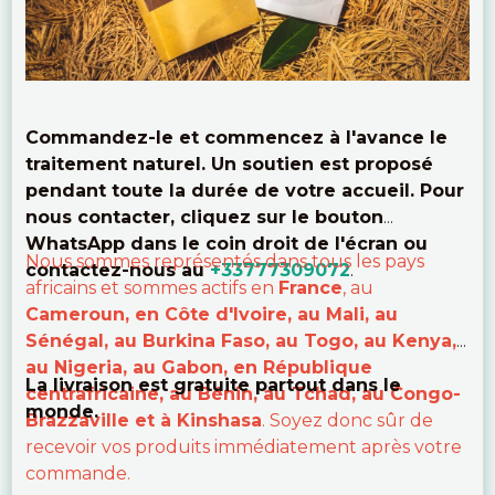
Commandez-le et commencez à l'avance le
traitement naturel. Un soutien est proposé
pendant toute la durée de votre accueil. Pour
nous contacter, cliquez sur le bouton
WhatsApp dans le coin droit de l'écran ou
Nous sommes représentés dans tous les pays
contactez-nous au
+33777309072
.
africains et sommes actifs en
France
, au
Cameroun, en Côte d'Ivoire, au Mali, au
Sénégal, au Burkina Faso, au Togo, au Kenya,
au Nigeria, au Gabon, en République
La livraison est gratuite partout dans le
centrafricaine, au Bénin, au Tchad, au Congo-
monde.
Brazzaville et à Kinshasa
. Soyez donc sûr de
recevoir vos produits immédiatement après votre
commande.