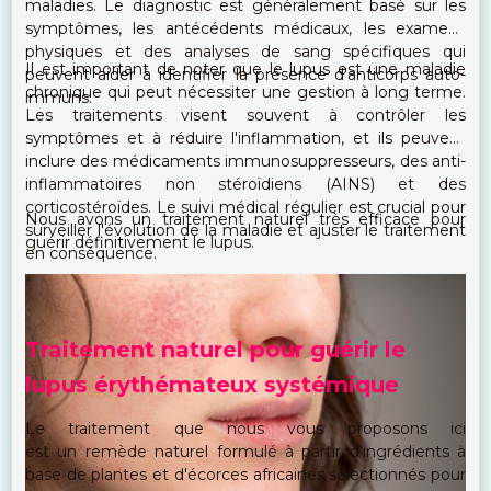
maladies. Le diagnostic est généralement basé sur les
symptômes, les antécédents médicaux, les examens
physiques et des analyses de sang spécifiques qui
Il est important de noter que le lupus est une maladie
peuvent aider à identifier la présence d'anticorps auto-
chronique qui peut nécessiter une gestion à long terme.
immuns.
Les traitements visent souvent à contrôler les
symptômes et à réduire l'inflammation, et ils peuvent
inclure des médicaments immunosuppresseurs, des anti-
inflammatoires non stéroïdiens (AINS) et des
corticostéroïdes. Le suivi médical régulier est crucial pour
Nous avons un traitement naturel très efficace pour
surveiller l'évolution de la maladie et ajuster le traitement
guérir définitivement le lupus.
en conséquence.
Traitement naturel pour guérir le
lupus érythémateux systémique
Le traitement que nous vous proposons ici
est un remède naturel formulé à partir d'ingrédients à
base de plantes et d'écorces africaines sélectionnés pour