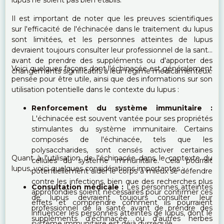
Il est important de noter que les preuves scientifiques
sur l'efficacité de l'échinacée dans le traitement du lupus
sont limitées, et les personnes atteintes de lupus
devraient toujours consulter leur professionnel de la santé
avant de prendre des suppléments ou d'apporter des
Voici quelques façons dont l'échinacée est généralement
changements significatifs à leur régime médicamenteux.
pensée pour être utile, ainsi que des informations sur son
utilisation potentielle dans le contexte du lupus :
Renforcement du système immunitaire :
L'échinacée est souvent vantée pour ses propriétés
stimulantes du système immunitaire. Certains
composés de l'échinacée, tels que les
polysaccharides, sont censés activer certaines
Quant à l'utilisation de l'échinacée dans le contexte du
cellules du système immunitaire. Cela pourrait
lupus, voici quelques considérations importantes :
potentiellement aider le corps à mieux se défendre
contre les infections, bien que des recherches plus
Consultation médicale :
Les personnes atteintes
approfondies soient nécessaires pour confirmer ces
de lupus devraient toujours consulter leur
effets et comprendre comment ils pourraient
professionnel de la santé avant de prendre des
influencer les personnes atteintes de lupus, dont le
suppléments d'échinacée ou d'autres herbes
système immunitaire est déjà dysrégulé.