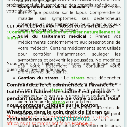
toute complication.
professionnel de la santé pour des conseils spécifiques à
Compréhension de la maladie :
Informez-vous
votre situation.
autant que possible sur le lupus. Comprendre la
maladie, ses symptômes, ses déclencheurs
potentiels et ses traitements peut aider à mieux
CET ARTICLE POURRAIT AUSSI VOUS INTERESSER
gérer la condition au quotidien.
:
Comment diagnostiquer et traiter naturellement le
Suivi du traitement médical :
Prenez vos
lupus ?
médicaments conformément aux prescriptions de
votre médecin. Certains médicaments sont utilisés
pour contrôler l'inflammation, soulager les
symptômes et prévenir les poussées. Ne modifiez
Nous avons un traitement naturel très efficace pour
pas votre traitement sans consulter votre
guérir définitivement le lupus.
professionnel de la santé.
Gestion du stress :
Le
stres
s
peut déclencher
des poussées de lupus. Apprenez des techniques
Commandez-le et commencez à l'avance le
de gestion du
stres
s
telles que la méditation, la
traitement naturel. Un soutien est proposé
relaxation, le yoga ou la respiration profonde pour
pendant toute la durée de votre accueil. Pour
aider à réduire le
stress
au quotidien.
nous contacter, cliquez sur le bouton
Protection solaire :
Les personnes atteintes de
WhatsApp dans le coin droit de l'écran ou
lupus sont souvent sensibles au soleil, ce qui peut
Nous sommes représentés dans tous les pays
contactez-nous au
+33777309072
.
déclencher des symptômes. Utilisez un écran
africains et sommes actifs en
France
, au
solaire à large spectre, portez des vêtements longs