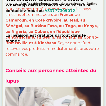
ainsi qu'au développement de certaines maladies.
WhatsApp dans le coin droit de l'écran ou
Nous sommes représentés dans tous les pays
contactez-nous au
+33777309072
.
africains et sommes actifs en
France
, au
Cameroun, en Côte d'Ivoire, au Mali, au
Sénégal, au Burkina Faso, au Togo, au Kenya,
au Nigeria, au Gabon, en République
La livraison est gratuite partout dans le
centrafricaine, au Bénin, au Tchad, au Congo-
monde.
Brazzaville et à Kinshasa
. Soyez donc sûr de
recevoir vos produits immédiatement après votre
commande.
Conseils aux personnes atteintes du
lupus