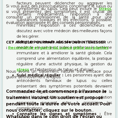
facteurs peuvent déclencher ou aggraver les
Si vous avez des préoccupations concernant le lupus ou
symptômes du lupus. Cela peut inclure le
stress
,
si vous présentez des symptômes, il est crucial de
certains médicaments, l'exposition à des
consulter un professionnel de la santé pour une
substances toxiques et les infections. Si possible,
évaluation appropriée et des conseils personnalisés.
minimisez l'exposition à ces déclencheurs et
discutez avec votre médecin des meilleures façons
de les gérer.
Adopter un mode de vie sain :
Maintenir un
CET ARTICLE POURRAIT AUSSI VOUS INTERESSER
mode de vie sain peut aider à renforcer le système
:
Reconnaître et guérir du Lupus grâce aux plantes
immunitaire et à améliorer la santé globale. Cela
comprend une alimentation équilibrée, la pratique
régulière d'une activité physique, la gestion du
stress
et l'abstention de tabac et d'alcool.
Nous avons un traitement naturel très efficace pour
Suivi médical régulier :
Les personnes ayant des
guérir définitivement le lupus.
antécédents familiaux de lupus ou celles
présentant des symptômes potentiels devraient
Commandez-le et commencez à l'avance le
consulter régulièrement leur professionnel de la
santé. Un diagnostic précoce et une gestion
traitement naturel. Un soutien est proposé
appropriée peuvent aider à minimiser les
pendant toute la durée de votre accueil. Pour
complications.
nous contacter, cliquez sur le bouton
Connaître les signes et symptômes :
Être
WhatsApp dans le coin droit de l'écran ou