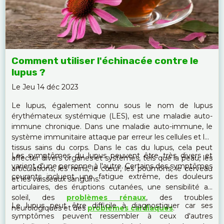
Comment utiliser l'échinacée contre le
lupus ?
Le Jeu 14 déc 2023
Le lupus, également connu sous le nom de lupus
érythémateux systémique (LES), est une maladie auto-
immune chronique. Dans une maladie auto-immune, le
système immunitaire attaque par erreur les cellules et les
tissus sains du corps. Dans le cas du lupus, cela peut
Les symptômes du lupus peuvent être très divers et
affecter divers organes et systèmes, tels que la peau, les
varient d'une personne à l'autre. Certains des symptômes
articulations, les reins, le cœur, les poumons, le cerveau
courants incluent une fatigue extrême, des douleurs
et les vaisseaux sanguins.
articulaires, des éruptions cutanées, une sensibilité au
soleil, des
problèmes rénaux
, des troubles
Le lupus peut être difficile à diagnostiquer car ses
neurologiques et des
problèmes cardiaques
.
symptômes peuvent ressembler à ceux d'autres