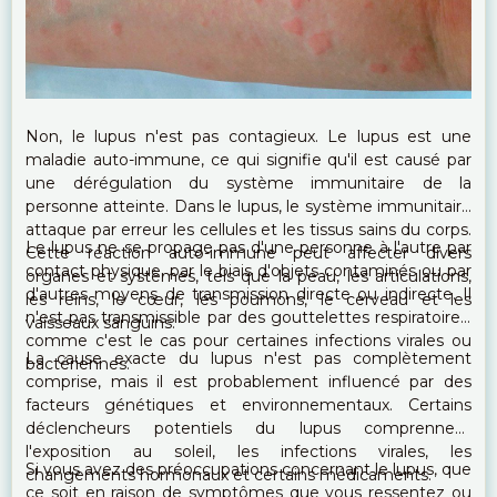
Non, le lupus n'est pas contagieux. Le lupus est une
maladie auto-immune, ce qui signifie qu'il est causé par
une dérégulation du système immunitaire de la
personne atteinte. Dans le lupus, le système immunitaire
attaque par erreur les cellules et les tissus sains du corps.
Le lupus ne se propage pas d'une personne à l'autre par
Cette réaction auto-immune peut affecter divers
contact physique, par le biais d'objets contaminés ou par
organes et systèmes, tels que la peau, les articulations,
d'autres moyens de transmission directe ou indirecte. Il
les reins, le cœur, les poumons, le cerveau et les
n'est pas transmissible par des gouttelettes respiratoires,
vaisseaux sanguins.
comme c'est le cas pour certaines infections virales ou
La cause exacte du lupus n'est pas complètement
bactériennes.
comprise, mais il est probablement influencé par des
facteurs génétiques et environnementaux. Certains
déclencheurs potentiels du lupus comprennent
l'exposition au soleil, les infections virales, les
Si vous avez des préoccupations concernant le lupus, que
changements hormonaux et certains médicaments.
ce soit en raison de symptômes que vous ressentez ou