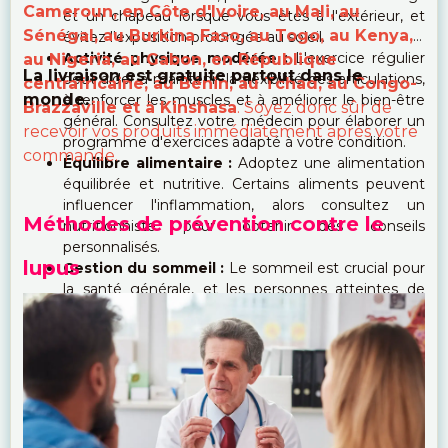
Cameroun, en Côte d'Ivoire, au Mali, au
et un chapeau lorsque vous êtes à l'extérieur, et
Sénégal, au Burkina Faso, au Togo, au Kenya,
évitez l'exposition prolongée au soleil.
Activité physique modérée :
L'exercice régulier
au Nigeria, au Gabon, en République
La livraison est gratuite partout dans le
peut aider à maintenir la flexibilité des articulations,
centrafricaine, au Bénin, au Tchad, au Congo-
monde.
à renforcer les muscles et à améliorer le bien-être
Brazzaville et à Kinshasa
. Soyez donc sûr de
général. Consultez votre médecin pour élaborer un
recevoir vos produits immédiatement après votre
programme d'exercices adapté à votre condition.
commande.
Équilibre alimentaire :
Adoptez une alimentation
équilibrée et nutritive. Certains aliments peuvent
influencer l'inflammation, alors consultez un
Méthodes de prévention contre le
nutritionniste pour obtenir des conseils
personnalisés.
lupus
Gestion du sommeil :
Le sommeil est crucial pour
la santé générale, et les personnes atteintes de
lupus peuvent souvent être sujettes à la fatigue.
Établissez des routines de sommeil régulières et
créez un environnement propice au repos.
Communication avec le professionnel de la
santé :
Si vous ressentez des symptômes
nouveaux ou aggravants, communiquez
immédiatement avec votre médecin. La