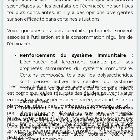
scientifiques sur les bienfaits de l'échinacée ne sont pas
toujours concluantes, et il y a des opinions divergentes
sur son efficacité dans certaines situations.
Voici quelques-uns des bienfaits potentiels souvent
associés à l'utilisation et à la consommation régulière de
l'échinacée :
Renforcement du système immunitaire :
L'échinacée est largement connue pour ses
propriétés stimulantes du système immunitaire.
Certains composés, tels que les polysaccharides,
sont censés activer les cellules du système
Il est essentiel de noter que la recherche sur l'échinacée
immunitaire, ce qui pourrait aider le corps à mieux
est complexe, et les résultats des études peuvent varier
se défendre contre les infections virales et
en fonction des espèces d'échinacée, des parties de la
bactériennes.
plante utilisées, des méthodes d'extraction et des
Traitement des infections respiratoires
populations étudiées. De plus, bien que l'échinacée
supérieures :
L'échinacée est souvent utilisée
Si vous envisagez d'utiliser de l'échinacée de manière
puisse être bénéfique pour certaines personnes dans
pour traiter les infections respiratoires supérieures,
régulière ou pour traiter une condition spécifique, il est
certaines situations, elle ne convient pas à tout le monde,
telles que le rhume. Des études suggèrent que la
fortement recommandé de consulter un professionnel
et des effets secondaires tels que des réactions
consommation d'échinacée pourrait réduire la
de la santé.
allergiques sont possibles.