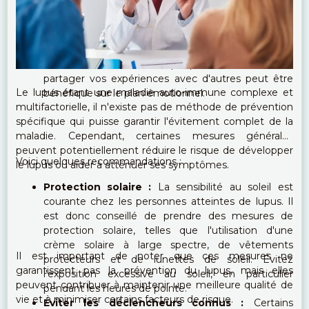
communication ouverte est essentielle pour un
suivi médical efficace.
Soutien social :
Recherchez le soutien de votre
famille, de vos amis ou de groupes de soutien. Vivre
avec une maladie chronique peut être difficile, et
partager vos expériences avec d'autres peut être
Le lupus étant une maladie auto-immune complexe et
bénéfique sur le plan émotionnel.
multifactorielle, il n'existe pas de méthode de prévention
spécifique qui puisse garantir l'évitement complet de la
maladie. Cependant, certaines mesures générales
peuvent potentiellement réduire le risque de développer
Voici quelques recommandations :
le lupus ou aider à atténuer ses symptômes.
Protection solaire :
La sensibilité au soleil est
courante chez les personnes atteintes de lupus. Il
est donc conseillé de prendre des mesures de
protection solaire, telles que l'utilisation d'une
crème solaire à large spectre, de vêtements
Il est important de noter que ces mesures ne
protecteurs et de lunettes de soleil. Évitez
garantissent pas la prévention du lupus, mais elles
l'exposition excessive au soleil, en particulier
peuvent contribuer à maintenir une meilleure qualité de
pendant les heures de pointe.
vie et à minimiser certains facteurs de risque.
Éviter les déclencheurs connus :
Certains