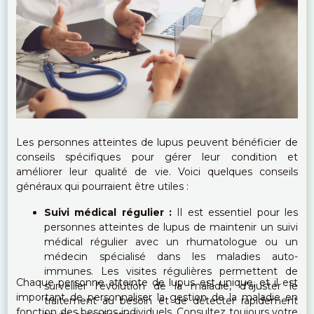
Les personnes atteintes de lupus peuvent bénéficier de
conseils spécifiques pour gérer leur condition et
améliorer leur qualité de vie. Voici quelques conseils
généraux qui pourraient être utiles :
Suivi médical régulier :
Il est essentiel pour les
personnes atteintes de lupus de maintenir un suivi
médical régulier avec un rhumatologue ou un
médecin spécialisé dans les maladies auto-
immunes. Les visites régulières permettent de
Chaque personne atteinte de lupus est unique, et il est
surveiller l'évolution de la maladie, d'ajuster le
important de personnaliser la gestion de la maladie en
traitement au besoin et de détecter rapidement
fonction des besoins individuels. Consultez toujours votre