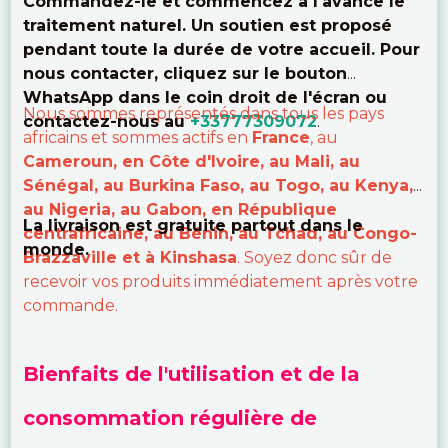
Commandez-le et commencez à l'avance le
traitement naturel. Un soutien est proposé
pendant toute la durée de votre accueil. Pour
nous contacter, cliquez sur le bouton
WhatsApp dans le coin droit de l'écran ou
Nous sommes représentés dans tous les pays
contactez-nous au
+33777309072
.
africains et sommes actifs en
France
, au
Cameroun, en Côte d'Ivoire, au Mali, au
Sénégal, au Burkina Faso, au Togo, au Kenya,
au Nigeria, au Gabon, en République
La livraison est gratuite partout dans le
centrafricaine, au Bénin, au Tchad, au Congo-
monde.
Brazzaville et à Kinshasa
. Soyez donc sûr de
recevoir vos produits immédiatement après votre
commande.
Bienfaits de l'utilisation et de la
consommation régulière de