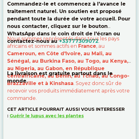
Commandez-le et commencez à l'avance le
traitement naturel. Un soutien est proposé
pendant toute la durée de votre accueil. Pour
nous contacter, cliquez sur le bouton
WhatsApp dans le coin droit de l'écran ou
Nous sommes représentés dans tous les pays
contactez-nous au
+33777309072
.
africains et sommes actifs en
France
, au
Cameroun, en Côte d'Ivoire, au Mali, au
Sénégal, au Burkina Faso, au Togo, au Kenya,
au Nigeria, au Gabon, en République
La livraison est gratuite partout dans le
centrafricaine, au Bénin, au Tchad, au Congo-
monde.
Brazzaville et à Kinshasa
. Soyez donc sûr de
recevoir vos produits immédiatement après votre
commande.
CET ARTICLE POURRAIT AUSSI VOUS INTERESSER
:
Guérir le lupus avec les plantes