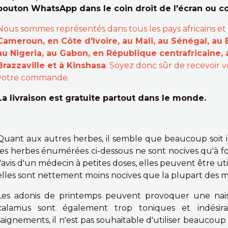
bouton WhatsApp dans le coin droit de l'écran ou 
Nous sommes représentés dans tous les pays africains et
Cameroun, en Côte d'Ivoire, au Mali, au Sénégal, au 
au Nigeria, au Gabon, en République centrafricaine,
Brazzaville et à Kinshasa
. Soyez donc sûr de recevoir
votre commande.
La livraison est gratuite partout dans le monde.
Quant aux autres herbes, il semble que beaucoup soit int
les herbes énumérées ci-dessous ne sont nocives qu'à fo
l'avis d'un médecin à petites doses, elles peuvent être ut
elles sont nettement moins nocives que la plupart des
Les adonis de printemps peuvent provoquer une nais
calamus sont également trop toniques et indésira
saignements, il n'est pas souhaitable d'utiliser beaucoup 