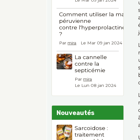
Le Mar 09 jan 2024
Comment utiliser la maca
péruvienne
contre l'hyperprolactinémie
?
Par
mira
Le Mar 09 jan 2024
La cannelle
contre la
septicémie
Par
mira
Le Lun 08 jan 2024
Nouveautés
Sarcoïdose :
traitement