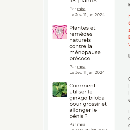
les plantes
Par
mira
Le Jeu 11 jan 2024
Plantes et
remèdes
naturels
contre la
ménopause
précoce
Par
mira
Le Jeu 11 jan 2024
Comment
utiliser le
ginkgo biloba
pour grossir et
allonger le
pénis ?
Par
mira