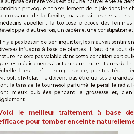
La surprise derrière vous est qu'une nouvelle vie se déro
condition provoque non seulement de la joie dans les c
la croissance de la famille, mais aussi des sensation
médecins appellent la toxicose précoce des femmes e
développe, d'autres fois, un œdème, une constipation et
Il n'y a pas besoin de s'en inquiéter, les mauvais sentime
diverses infusions à base de plantes. Il faut dire tout 
nature ne sera pas valable dans cette condition particuliè
que les médicaments à action hormonale - fleurs de houb
échelle bleue, trèfle rouge, sauge, plantes tératogèn
witloof, phytolac, ne doivent pas être utilisés à grandes
sont la tanaisie, le tournesol parfumé, le persil, le radis, l
sont mieux oubliées pendant la grossesse et, bien 
également.
Voici le meilleur traitement à base de
efficace pour tomber enceinte naturellem