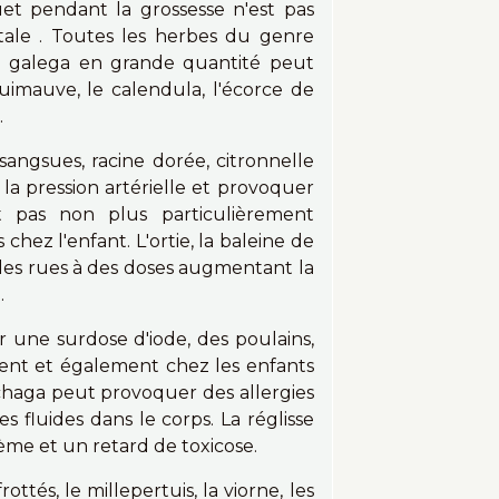
et pendant la grossesse n'est pas
tale . Toutes les herbes du genre
le galega en grande quantité peut
guimauve, le calendula, l'écorce de
.
sangsues, racine dorée, citronnelle
la pression artérielle et provoquer
nt pas non plus particulièrement
chez l'enfant. L'ortie, la baleine de
s les rues à des doses augmentant la
.
 une surdose d'iode, des poulains,
ement et également chez les enfants
 chaga peut provoquer des allergies
s fluides dans le corps. La réglisse
me et un retard de toxicose.
ottés, le millepertuis, la viorne, les