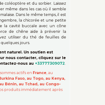
s de coléoptère et du sorbier. Laissez
der même dans les cas où il semble
malaise. Dans le même temps, il est
ingembre, la chicorée et une petite
de la cavité buccale avec un cône
orce de chêne aide à prévenir la
ez utiliser du thé de feuilles de
 quelques jours.
t naturel. Un soutien est
ur nous contacter, cliquez sur le
contactez-nous au
+33777309072
.
 sommes actifs en
France
, au
Burkina Faso, au Togo, au Kenya,
 au Bénin, au Tchad, au Congo-
 vos produits immédiatement après