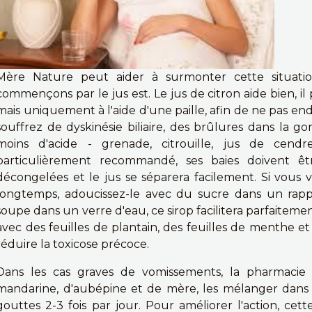
Mère Nature peut aider à surmonter cette situati
commençons par le jus est. Le jus de citron aide bien, il 
mais uniquement à l'aide d'une paille, afin de ne pas en
souffrez de dyskinésie biliaire, des brûlures dans la go
moins d'acide - grenade, citrouille, jus de cend
particulièrement recommandé, ses baies doivent êt
décongelées et le jus se séparera facilement. Si vous 
longtemps, adoucissez-le avec du sucre dans un rappor
soupe dans un verre d'eau, ce sirop facilitera parfaiteme
avec des feuilles de plantain, des feuilles de menthe 
réduire la toxicose précoce.
Dans les cas graves de vomissements, la pharmacie 
mandarine, d'aubépine et de mère, les mélanger dans un
gouttes 2-3 fois par jour. Pour améliorer l'action, cet