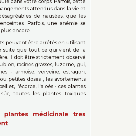
ule dans votre corps. Parfois, cette
hangements attendus dans la vie et
s désagréables de nausées, que les
nceintes. Parfois, une anémie se
 plus encore.
nts peuvent être arrêtés en utilisant
de suite que tout ce qui vient de la
re. Il doit être strictement observé
lon, racines grasses, luzerne, gui,
es - armoise, verveine, estragon,
 ou petites doses. , les avortements
'œillet, l'écorce, l'aloès - ces plantes
sûr, toutes les plantes toxiques
 plantes médicinale tres
ent