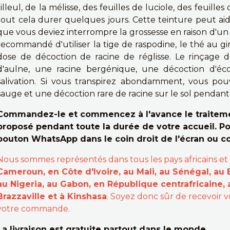
tilleul, de la mélisse, des feuilles de luciole, des feuille
tout cela durer quelques jours. Cette teinture peut ai
que vous deviez interrompre la grossesse en raison d'un 
recommandé d'utiliser la tige de raspodine, le thé au g
dose de décoction de racine de réglisse. Le rinçage 
d'aulne, une racine bergénique, une décoction d'éc
salivation. Si vous transpirez abondamment, vous pouv
sauge et une décoction rare de racine sur le sol pendant
Commandez-le et commencez à l'avance le traitemen
proposé pendant toute la durée de votre accueil. Po
bouton WhatsApp dans le coin droit de l'écran ou 
Nous sommes représentés dans tous les pays africains et
Cameroun, en Côte d'Ivoire, au Mali, au Sénégal, au 
au Nigeria, au Gabon, en République centrafricaine,
Brazzaville et à Kinshasa
. Soyez donc sûr de recevoir
votre commande.
La livraison est gratuite partout dans le monde.