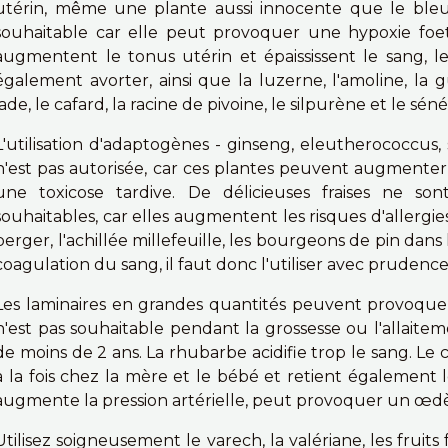
utérin, même une plante aussi innocente que le bleu
souhaitable car elle peut provoquer une hypoxie foe
augmentent le tonus utérin et épaississent le sang, 
également avorter, ainsi que la luzerne, l'amoline, la 
jade, le cafard, la racine de pivoine, le silpurène et le séné
L'utilisation d'adaptogènes - ginseng, eleutherococcus, 
n'est pas autorisée, car ces plantes peuvent augmenter 
une toxicose tardive. De délicieuses fraises ne so
souhaitables, car elles augmentent les risques d'allergies 
berger, l'achillée millefeuille, les bourgeons de pin dan
coagulation du sang, il faut donc l'utiliser avec prudence
Les laminaires en grandes quantités peuvent provoquer
n'est pas souhaitable pendant la grossesse ou l'allait
de moins de 2 ans. La rhubarbe acidifie trop le sang. Le
à la fois chez la mère et le bébé et retient également le
augmente la pression artérielle, peut provoquer un œdè
Utilisez soigneusement le varech, la valériane, les fruits fr