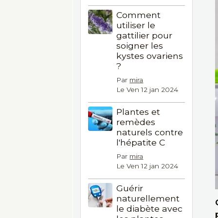
Comment
utiliser le
gattilier pour
soigner les
kystes ovariens
?
Par
mira
Le Ven 12 jan 2024
Plantes et
remèdes
naturels contre
l'hépatite C
Par
mira
Le Ven 12 jan 2024
Guérir
naturellement
le diabète avec