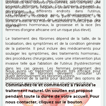
médical approfondi, à des masses volumineuses qui
abondants, des douleurs pelviennes, des crampes, une
peuvent déformer l'utérus. Ces tumeurs peuvent se
augmentation de la fréquence urinaire et des problèmes
développer à différents endroits dans l'utérus,
liés à la grossesse.
Les facteurs de risque pour le développement de
notamment à l'intérieur de la paroi musculaire, à la
fibromes comprennent des antécédents familiaux, des
surface externe ou même attachées à l'utérus par une
déséquilibres hormonaux, la grossesse et la race (les
tige fine.
femmes d'origine africaine ont un risque plus élevé).
Le traitement des fibromes dépend de la taille, de la
localisation, des symptômes et de la condition générale
de la patiente. Il peut inclure des médicaments pour
soulager les symptômes, des traitements hormonaux,
des procédures chirurgicales, voire une intervention plus
invasive telle que l'ablation de l'utérus (hystérectomie)
dans les cas graves. Les femmes présentant des
Nous avons un traitement naturel très efficace pour
symptômes de fibromes devraient consulter un
guérir définitivement les fibromes utérins.
professionnel de la santé pour discuter des options de
traitement appropriées pour leur situation spécifique.
Commandez-le et commencez à l'avance le
traitement naturel. Un soutien est proposé
pendant toute la durée de votre accueil. Pour
nous contacter, cliquez sur le bouton