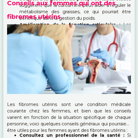
Conseils aux femmes qui ont des
suggèrent que la curcumine peut aider à réguler le
métabolisme des graisses, ce qui pourrait être
fibromes utérins
bénéfique dans la gestion du poids.
Amélioration de la fonction articulaire :
Les
propriétés anti-inflammatoires du curcuma
peuvent contribuer à soulager les douleurs
articulaires et musculaires, faisant du curcuma un
complément utile pour ceux qui souffrent de
problèmes articulaires.
Les fibromes utérins sont une condition médicale
courante chez les femmes, et bien que les conseils
varient en fonction de la situation spécifique de chaque
personne, voici quelques conseils généraux qui pourraient
être utiles pour les femmes ayant des fibromes utérins :
Consultez un professionnel de la santé :
Si