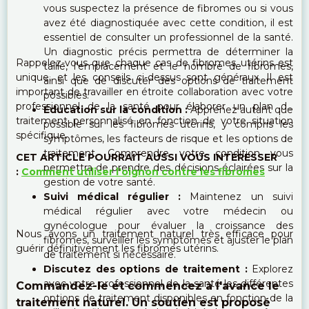
vous suspectez la présence de fibromes ou si vous
avez été diagnostiquée avec cette condition, il est
essentiel de consulter un professionnel de la santé.
Un diagnostic précis permettra de déterminer la
Rappelez-vous que chaque cas de fibromes utérins est
taille, l'emplacement et le nombre de fibromes,
unique, et les conseils ci-dessus sont généraux. Il est
ainsi que de discuter des options de traitement
important de travailler en étroite collaboration avec votre
possibles.
professionnel de la santé pour élaborer un plan de
Éducation sur la condition :
Apprenez autant que
traitement personnalisé en fonction de votre situation
possible sur les fibromes utérins, y compris les
spécifique.
symptômes, les facteurs de risque et les options de
traitement. Comprendre votre condition vous
CET ARTICLE POURRAIT AUSSI VOUS INTERESSER
permettra de prendre des décisions éclairées sur la
:
Comment utiliser l'oignon contre les fibromes
gestion de votre santé.
Suivi médical régulier :
Maintenez un suivi
médical régulier avec votre médecin ou
gynécologue pour évaluer la croissance des
Nous avons un traitement naturel très efficace pour
fibromes, surveiller les symptômes et ajuster le plan
guérir définitivement les fibromes utérins.
de traitement si nécessaire.
Discutez des options de traitement :
Explorez
avec votre professionnel de la santé les différentes
Commandez-le et commencez à l'avance le
options de traitement disponibles en fonction de la
traitement naturel. Un soutien est proposé