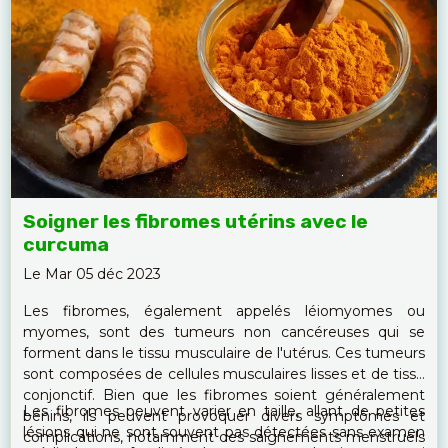
Soigner les fibromes utérins avec le
curcuma
Le Mar 05 déc 2023
Les fibromes, également appelés léiomyomes ou
myomes, sont des tumeurs non cancéreuses qui se
forment dans le tissu musculaire de l'utérus. Ces tumeurs
sont composées de cellules musculaires lisses et de tissu
conjonctif. Bien que les fibromes soient généralement
Les fibromes peuvent varier en taille, allant de petites
bénins, ils peuvent provoquer divers symptômes et
lésions qui ne sont souvent pas détectées sans examen
complications, notamment des saignements menstruels