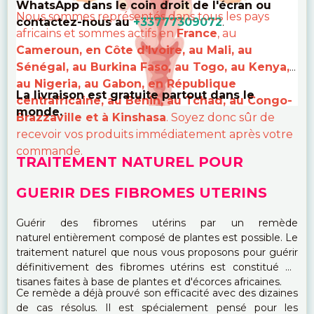
WhatsApp dans le coin droit de l'écran ou
Nous sommes représentés dans tous les pays
contactez-nous au
+33777309072
.
africains et sommes actifs en
France
, au
Cameroun, en Côte d'Ivoire, au Mali, au
Sénégal, au Burkina Faso, au Togo, au Kenya,
au Nigeria, au Gabon, en République
La livraison est gratuite partout dans le
centrafricaine, au Bénin, au Tchad, au Congo-
monde.
Brazzaville et à Kinshasa
. Soyez donc sûr de
recevoir vos produits immédiatement après votre
commande.
TRAITEMENT NATUREL POUR
GUERIR DES FIBROMES UTERINS
Guérir des fibromes utérins par un remède
naturel entièrement composé de plantes est possible. Le
traitement naturel que nous vous proposons pour guérir
définitivement des fibromes utérins est constitué de
tisanes faites à base de plantes et d'écorces africaines.
Ce remède a déjà prouvé son efficacité avec des dizaines
de cas résolus. Il est spécialement pensé pour les