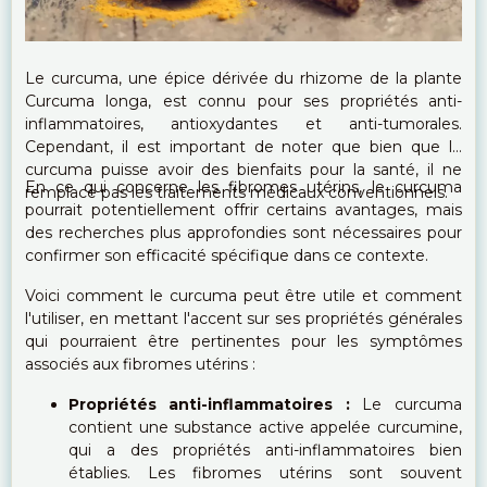
Le curcuma, une épice dérivée du rhizome de la plante
Curcuma longa, est connu pour ses propriétés anti-
inflammatoires, antioxydantes et anti-tumorales.
Cependant, il est important de noter que bien que le
curcuma puisse avoir des bienfaits pour la santé, il ne
En ce qui concerne les fibromes utérins, le curcuma
remplace pas les traitements médicaux conventionnels.
pourrait potentiellement offrir certains avantages, mais
des recherches plus approfondies sont nécessaires pour
confirmer son efficacité spécifique dans ce contexte.
Voici comment le curcuma peut être utile et comment
l'utiliser, en mettant l'accent sur ses propriétés générales
qui pourraient être pertinentes pour les symptômes
associés aux fibromes utérins :
Propriétés anti-inflammatoires :
Le curcuma
contient une substance active appelée curcumine,
qui a des propriétés anti-inflammatoires bien
établies. Les fibromes utérins sont souvent