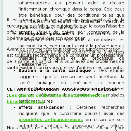
inflammatoires, qui peuvent aider à réduire
l'inflammation chronique dans le corps. Cela peut
être bénéfique pour des conditions telles que
Il est important de noter que la biodisponibilité de la
l'arthrite, les maladies inflammatoires de l'intestin et
curcumine est faible, ce qui signifie que le corps l'absorbe
d'autres troubles inflammatoires.
difficilement. L'ajout de poivre noir contenant de la
Antioxydant puissant :
Le curcuma est un
pipérine peut améliorer son absorption.
antioxydant efficace qui aide à neutraliser les
radicaux libres, contribuant ainsi à la prévention du
Avant de commencer tout régime de supplémentation, il
stress oxydatif. Le stress oxydatif est lié à diverses
est toujours recommandé de consulter un professionnel
maladies chroniques et au processus de
de la santé, en particulier si vous avez des problèmes de
vieillissement.
santé existants ou si vous prenez d'autres médicaments.
Soutien à la santé cardiaque :
Des études
suggèrent que la curcumine peut améliorer la
santé cardiaque en améliorant la fonction
endothéliale, en abaissant le niveau de cholestérol
CET ARTICLE POURRAIT AUSSI VOUS INTERESSER
et en réduisant les risques de maladies
:
Les graines de lin traitent naturellement les
cardiovasculaires.
fibromes utérins
Effets anti-cancer :
Certaines recherches
indiquent que la curcumine pourrait avoir des
propriétés anticancéreuses
en raison de son
potentiel à inhiber la croissance des cellules
Nous avons un traitement naturel très efficace pour