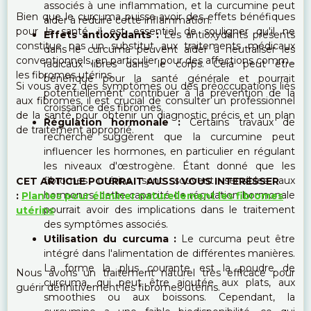
associés à une inflammation, et la curcumine peut
Bien que le curcuma puisse avoir des effets bénéfiques
aider à réduire cette inflammation.
pour la santé, il est essentiel de souligner qu'il ne
Effets antioxydants :
Les antioxydants présents
constitue pas un substitut aux traitements médicaux
dans le curcuma peuvent aider à neutraliser les
conventionnels, en particulier pour des affections comme
radicaux libres dans le corps. Cela peut être
les fibromes utérins.
bénéfique pour la santé générale et pourrait
Si vous avez des symptômes ou des préoccupations liés
potentiellement contribuer à la prévention de la
aux fibromes, il est crucial de consulter un professionnel
croissance des fibromes.
de la santé pour obtenir un diagnostic précis et un plan
Régulation hormonale :
Certains travaux de
de traitement approprié.
recherche suggèrent que la curcumine peut
influencer les hormones, en particulier en régulant
les niveaux d'œstrogène. Étant donné que les
fibromes utérins sont souvent sensibles aux
CET ARTICLE POURRAIT AUSSI VOUS INTERESSER
hormones, cette capacité de régulation hormonale
:
Plantes pour éliminer naturellement les fibromes
pourrait avoir des implications dans le traitement
utérins
des symptômes associés.
Utilisation du curcuma :
Le curcuma peut être
intégré dans l'alimentation de différentes manières.
La forme la plus courante est la poudre de
Nous avons un traitement naturel très efficace pour
curcuma, qui peut être ajoutée aux plats, aux
guérir définitivement les fibromes utérins.
smoothies ou aux boissons. Cependant, la