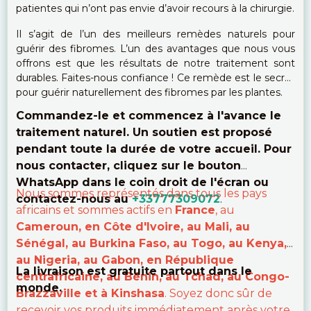
patientes qui n’ont pas envie d’avoir recours à la chirurgie.
Il s’agit de l’un des meilleurs remèdes naturels pour
guérir des fibromes. L’un des avantages que nous vous
offrons est que les résultats de notre traitement sont
durables. Faites-nous confiance ! Ce remède est le secret
pour guérir naturellement des fibromes par les plantes.
Commandez-le et commencez à l'avance le
traitement naturel. Un soutien est proposé
pendant toute la durée de votre accueil. Pour
nous contacter, cliquez sur le bouton
WhatsApp dans le coin droit de l'écran ou
Nous sommes représentés dans tous les pays
contactez-nous au
+33777309072
.
africains et sommes actifs en
France
, au
Cameroun, en Côte d'Ivoire, au Mali, au
Sénégal, au Burkina Faso, au Togo, au Kenya,
au Nigeria, au Gabon, en République
La livraison est gratuite partout dans le
centrafricaine, au Bénin, au Tchad, au Congo-
monde.
Brazzaville et à Kinshasa
. Soyez donc sûr de
recevoir vos produits immédiatement après votre