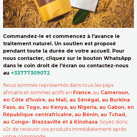
Commandez-le et commencez à l'avance le
traitement naturel. Un soutien est proposé
pendant toute la durée de votre accueil. Pour
nous contacter, cliquez sur le bouton WhatsApp
dans le coin droit de l'écran ou contactez-nous
au
+33777309072
.
Nous sommes représentés dans tous les pays
africains et sommes actifs en
France
, au
Cameroun,
en Côte d'Ivoire, au Mali, au Sénégal, au Burkina
Faso, au Togo, au Kenya, au Nigeria, au Gabon, en
République centrafricaine, au Bénin, au Tchad,
au Congo- Brazzaville et à Kinshasa
. Soyez donc
sûr de recevoir vos produits immédiatement après
votre commande.