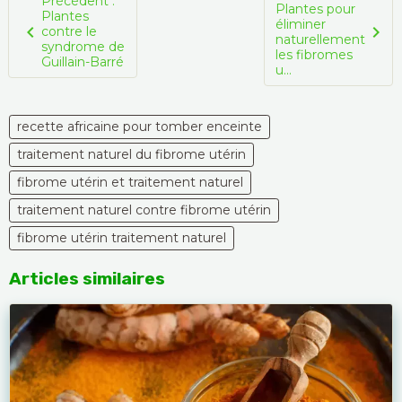
Précédent :
Plantes pour
Plantes
éliminer
contre le
naturellement
syndrome de
les fibromes
Guillain-Barré
u...
recette africaine pour tomber enceinte
traitement naturel du fibrome utérin
fibrome utérin et traitement naturel
traitement naturel contre fibrome utérin
fibrome utérin traitement naturel
Articles similaires