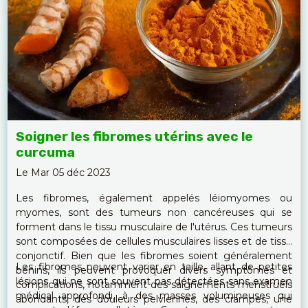
Soigner les fibromes utérins avec le
curcuma
Le Mar 05 déc 2023
Les fibromes, également appelés léiomyomes ou
myomes, sont des tumeurs non cancéreuses qui se
forment dans le tissu musculaire de l'utérus. Ces tumeurs
sont composées de cellules musculaires lisses et de tissu
conjonctif. Bien que les fibromes soient généralement
Les fibromes peuvent varier en taille, allant de petites
bénins, ils peuvent provoquer divers symptômes et
lésions qui ne sont souvent pas détectées sans examen
complications, notamment des saignements menstruels
médical approfondi, à des masses volumineuses qui
abondants, des douleurs pelviennes, des crampes, une