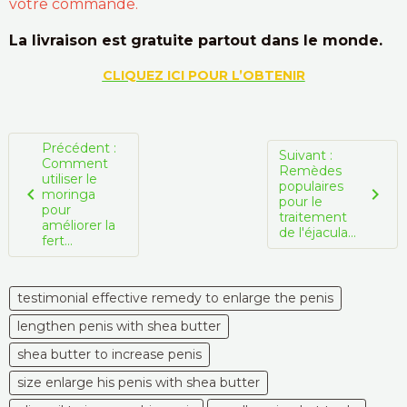
votre commande.
La livraison est gratuite partout dans le monde.
CLIQUEZ ICI POUR L’OBTENIR
Précédent :
Suivant :
Comment
Remèdes
utiliser le
populaires
moringa
pour le
pour
traitement
améliorer la
de l'éjacula...
fert...
testimonial effective remedy to enlarge the penis
lengthen penis with shea butter
shea butter to increase penis
size enlarge his penis with shea butter