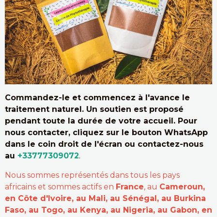
Commandez-le et commencez à l'avance le
traitement naturel. Un soutien est proposé
pendant toute la durée de votre accueil. Pour
nous contacter, cliquez sur le bouton WhatsApp
dans le coin droit de l'écran ou contactez-nous
au
+33777309072
.
Nous sommes représentés dans tous les pays
africains et sommes actifs en
France
, au
Cameroun,
en Côte d'Ivoire, au Mali, au Sénégal, au Burkina
Faso, au Togo, au Kenya, au Nigeria, au Gabon, en