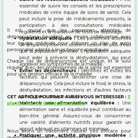
essentiel de suivre les conseils et les prescriptions
médicales de votre équipe de soins de santé. Cela
peut inclure la prise de médicaments prescrits, la
participation à des consultations médicales
Il est crucial que les personnes atteintes de
régulières et la réalisation de tests de dépistage.
drépanocytose travaillent en étroite collaboration avec
Hydratation adéquate :
Les personnes atteintes
leur équipe médicale pour élaborer un plan de soins
de drépanocytose ont souvent besoin de plus d'eau
personnalisé adapté à leurs besoins spécifiques.
que la population générale. L'hydratation adéquate
peut aider à prévenir la déshydratation, qui peut
Chaque cas de drépanocytose est unique, et le suivi
aggraver les symptômes de la maladie.
régulier avec des professionnels de la santé est essentiel
Éviter les déclencheurs :
Identifiez et évitez les
pour une gestion efficace de la maladie.
facteurs qui peuvent déclencher une crise de
drépanocytose. Cela peut inclure le froid, le stress, la
déshydratation, les infections et d'autres facteurs
spécifiques à chaque individu.
CET ARTICLE POURRAIT AUSSI VOUS INTERESSER :
3
Maintenir une alimentation équilibrée :
Une
plantes contre la drépanocytose
alimentation saine et équilibrée peut contribuer au
bien-être général. Assurez-vous de consommer
une variété d'aliments nutritifs pour garantir un
apport adéquat en vitamines et minéraux.
Nous avons un traitement naturel très efficace pour
Pratiquer une activité physique modérée :
guérir définitivement la drépanocytose.