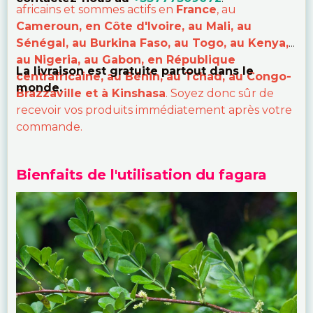
africains et sommes actifs en
France
, au
Cameroun, en Côte d'Ivoire, au Mali, au
Sénégal, au Burkina Faso, au Togo, au Kenya,
au Nigeria, au Gabon, en République
La livraison est gratuite partout dans le
centrafricaine, au Bénin, au Tchad, au Congo-
monde.
Brazzaville et à Kinshasa
. Soyez donc sûr de
recevoir vos produits immédiatement après votre
commande.
Bienfaits de l'utilisation du fagara