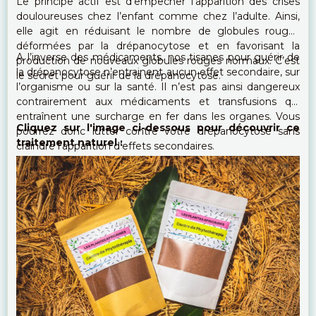
Le principe actif est d’empêcher l’apparition des crises
douloureuses chez l’enfant comme chez l’adulte. Ainsi,
elle agit en réduisant le nombre de globules rouges
déformées par la drépanocytose et en favorisant la
A l’inverse des médicaments, nos tisanes pour guérir de
production de nouveaux globules rouges normaux. C’est
la drépanocytose n’entrainent aucun effet secondaire, sur
le secret pour guérir de la drépanocytose.
l’organisme ou sur la santé. Il n’est pas ainsi dangereux
contrairement aux médicaments et transfusions qui
entraînent une surcharge en fer dans les organes. Vous
Cliquez sur l'image ci-dessous pour découvrir ce
pourrez donc lutter contre votre drépanocytose sans
traitement naturel :
craindre l’apparition d’effets secondaires.