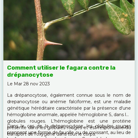
Comment utiliser le fagara contre la
drépanocytose
Le Mar 28 nov 2023
La drépanocytose, également connue sous le nom de
drepanocytose ou anémie falciforme, est une maladie
génétique héréditaire caractérisée par la présence d'une
hémoglobine anormale, appelée hémoglobine S, dans les
globules rouges. L'hémoglobine est une protéine
Dans le cas de la drépanocytose, les globules rouges
présente dans les globules rouges et est responsable du
prennent une forme de faucille ou de croissant, au lieu de
transport de l'oxygène dans tout le corps.