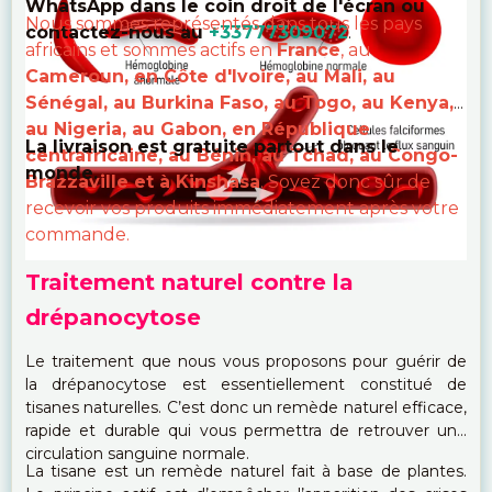
WhatsApp dans le coin droit de l'écran ou
Nous sommes représentés dans tous les pays
contactez-nous au
+33777309072
.
africains et sommes actifs en
France
, au
Cameroun, en Côte d'Ivoire, au Mali, au
Sénégal, au Burkina Faso, au Togo, au Kenya,
au Nigeria, au Gabon, en République
La livraison est gratuite partout dans le
centrafricaine, au Bénin, au Tchad, au Congo-
monde.
Brazzaville et à Kinshasa
. Soyez donc sûr de
recevoir vos produits immédiatement après votre
commande.
Traitement naturel contre la
drépanocytose
Le traitement que nous vous proposons pour guérir de
la drépanocytose est essentiellement constitué de
tisanes naturelles. C’est donc un remède naturel efficace,
rapide et durable qui vous permettra de retrouver une
circulation sanguine normale.
La tisane est un remède naturel fait à base de plantes.