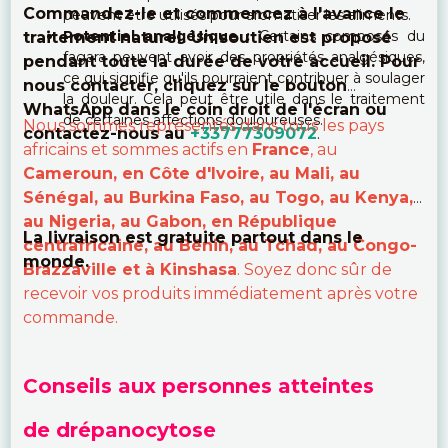
Commandez-le et commencez à l'avance le
peuvent être utilisés pour aromatiser les aliments.
Potentiel analgésique :
Certains composés du
traitement naturel. Un soutien est proposé
fagara peuvent avoir des propriétés analgésiques,
pendant toute la durée de votre accueil. Pour
ce qui signifie qu'ils pourraient contribuer à soulager
nous contacter, cliquez sur le bouton
la douleur. Cela peut être utile dans le traitement
WhatsApp dans le coin droit de l'écran ou
de certaines affections douloureuses.
Nous sommes représentés dans tous les pays
contactez-nous au
+33777309072
.
africains et sommes actifs en
France
, au
Cameroun, en Côte d'Ivoire, au Mali, au
Sénégal, au Burkina Faso, au Togo, au Kenya,
au Nigeria, au Gabon, en République
La livraison est gratuite partout dans le
centrafricaine, au Bénin, au Tchad, au Congo-
monde.
Brazzaville et à Kinshasa
. Soyez donc sûr de
recevoir vos produits immédiatement après votre
commande.
Conseils aux personnes atteintes
de drépanocytose