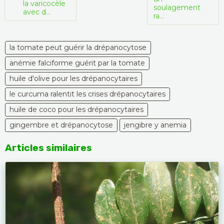
la varicocèle
soulagement
avec d...
ra...
la tomate peut guérir la drépanocytose
anémie falciforme guérit par la tomate
huile d'olive pour les drépanocytaires
le curcuma ralentit les crises drépanocytaires
huile de coco pour les drépanocytaires
gingembre et drépanocytose
jengibre y anemia
Articles similaires