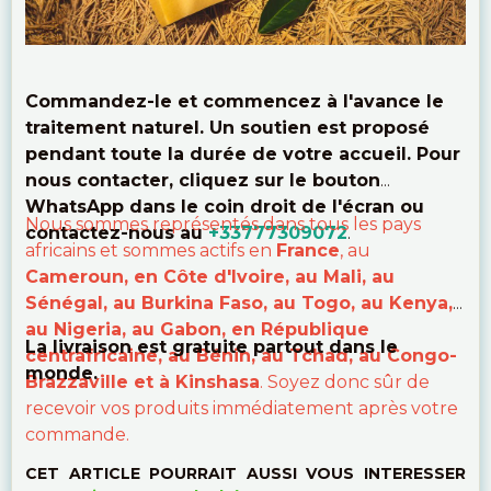
Commandez-le et commencez à l'avance le
traitement naturel. Un soutien est proposé
pendant toute la durée de votre accueil. Pour
nous contacter, cliquez sur le bouton
WhatsApp dans le coin droit de l'écran ou
Nous sommes représentés dans tous les pays
contactez-nous au
+33777309072
.
africains et sommes actifs en
France
, au
Cameroun, en Côte d'Ivoire, au Mali, au
Sénégal, au Burkina Faso, au Togo, au Kenya,
au Nigeria, au Gabon, en République
La livraison est gratuite partout dans le
centrafricaine, au Bénin, au Tchad, au Congo-
monde.
Brazzaville et à Kinshasa
. Soyez donc sûr de
recevoir vos produits immédiatement après votre
commande.
CET ARTICLE POURRAIT AUSSI VOUS INTERESSER