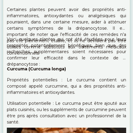
Certaines plantes peuvent avoir des propriétés anti-
inflammatoires, antioxydantes ou analgésiques qui
pourraient, dans une certaine mesure, aider à atténuer
certains symptômes de la drépanocytose. Il est
important de noter que l'efficacité de ces remèdes n'a
Voici quelques plantes qui ont été étudiées pour leurs
pas été pleinement établie, et ils ne devraient pas être
propriétés potentiellement bénéfiques, bien que des
utilisés comme substituts aux traitements médicaux
recherches supplémentaires soient nécessaires pour
conventionnels.
confirmer leur efficacité dans le contexte de la
drépanocytose :
Curcuma (Curcuma longa)
Propriétés potentielles : Le curcuma contient un
composé appelé curcumine, qui a des propriétés anti-
inflammatoires et antioxydantes.
Utilisation potentielle : Le curcuma peut être ajouté aux
plats cuisinés, ou les suppléments de curcumine peuvent
être pris après consultation avec un professionnel de la
santé.