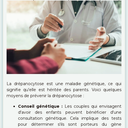
vaccinations recommandées par les professionnels
de la santé pour prévenir les maladies infectieuses.
Consultations génétiques :
Pour les personnes
atteintes de drépanocytose qui envisagent d'avoir
des enfants, les consultations génétiques peuvent
aider à comprendre les risques de transmission de
la maladie à la progéniture et à explorer des options
éventuelles.
La drépanocytose est une maladie génétique, ce qui
signifie qu'elle est héritée des parents. Voici quelques
moyens de prévenir la drépanocytose :
Conseil génétique :
Les couples qui envisagent
d'avoir des enfants peuvent bénéficier d'une
consultation génétique. Cela implique des tests
pour déterminer s'ils sont porteurs du gène