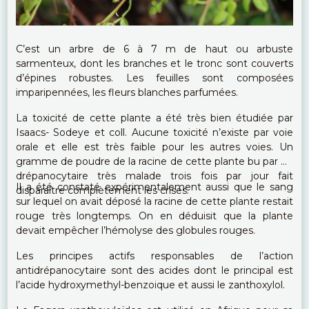
C’est un arbre de 6 à 7 m de haut ou arbuste
sarmenteux, dont les branches et le tronc sont couverts
d’épines robustes. Les feuilles sont composées
imparipennées, les fleurs blanches parfumées.
La toxicité de cette plante a été très bien étudiée par
Isaacs- Sodeye et coll. Aucune toxicité n’existe par voie
orale et elle est très faible pour les autres voies. Un
gramme de poudre de la racine de cette plante bu par un
drépanocytaire très malade trois fois par jour fait
Il a été constaté expérimentalement aussi que le sang
disparaître complètement les crises.
sur lequel on avait déposé la racine de cette plante restait
rouge très longtemps. On en déduisit que la plante
devait empêcher l’hémolyse des globules rouges.
Les principes actifs responsables de l’action
antidrépanocytaire sont des acides dont le principal est
l’acide hydroxymethyl-benzoique et aussi le zanthoxylol.