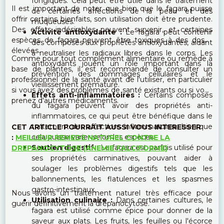
fongiques. Cela peut être utile dans le traitement
Il est important de noter que bien que le fagara puisse
de certaines affections de la peau et des
offrir certains bienfaits, son utilisation doit être prudente.
muqueuses.
Des effets indésirables peuvent survenir, et certaines
Activité antioxydante :
Le fagara peut contenir
espèces de fagara peuvent être toxiques à des doses
des composés aux propriétés antioxydantes, aidant
élevées.
à neutraliser les radicaux libres dans le corps. Les
Comme pour tout complément alimentaire ou remède à
antioxydants jouent un rôle important dans la
base de plantes, il est recommandé de consulter un
prévention des dommages cellulaires et le
professionnel de la santé avant de l'utiliser, en particulier
vieillissement prématuré.
si vous avez des problèmes de santé existants ou si vous
Effets anti-inflammatoires :
Certains composés
prenez d'autres médicaments.
du fagara peuvent avoir des propriétés anti-
inflammatoires, ce qui peut être bénéfique dans le
traitement des affections inflammatoires, bien que
CET ARTICLE POURRAIT AUSSI VOUS INTERESSER
cela puisse varier selon les espèces.
:
MEILLEUR REMEDE NATUREL CONTRE LA
Soutien digestif :
Le fagara est parfois utilisé pour
DREPANOCYTOSE (ANEMIE FALCIFORME)
ses propriétés carminatives, pouvant aider à
soulager les problèmes digestifs tels que les
ballonnements, les flatulences et les spasmes
gastro-intestinaux.
Nous avons un traitement naturel très efficace pour
Utilisation culinaire :
Dans certaines cultures, le
guérir définitivement la drépanocytose.
fagara est utilisé comme épice pour donner de la
saveur aux plats. Les fruits, les feuilles ou l'écorce